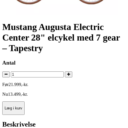
Mustang Augusta Electric
Center 28" elcykel med 7 gear
– Tapestry
Antal
Før
21.999
,
-
kr.
Nu
13.499
,
-
kr.
Læg i kurv
Beskrivelse