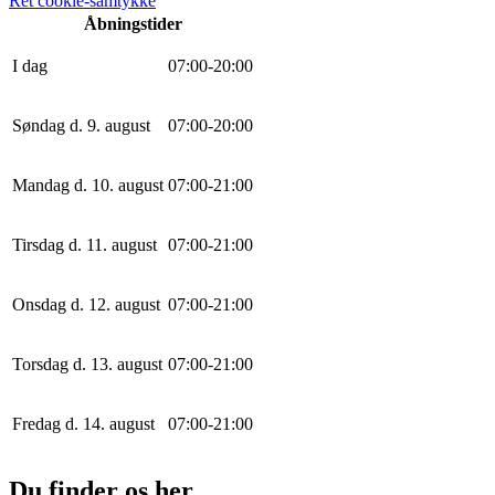
Ret cookie-samtykke
Åbningstider
I dag
0
7
:
0
0
-
20
:
0
0
Søndag d. 9. august
0
7
:
0
0
-
20
:
0
0
Mandag d. 10. august
0
7
:
0
0
-
21
:
0
0
Tirsdag d. 11. august
0
7
:
0
0
-
21
:
0
0
Onsdag d. 12. august
0
7
:
0
0
-
21
:
0
0
Torsdag d. 13. august
0
7
:
0
0
-
21
:
0
0
Fredag d. 14. august
0
7
:
0
0
-
21
:
0
0
Du finder os her