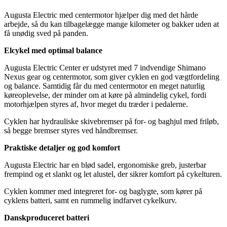
Augusta Electric med centermotor hjælper dig med det hårde
arbejde, så du kan tilbagelægge mange kilometer og bakker uden at
få unødig sved på panden.
Elcykel med optimal balance
Augusta Electric Center er udstyret med 7 indvendige Shimano
Nexus gear og centermotor, som giver cyklen en god vægtfordeling
og balance. Samtidig får du med centermotor en meget naturlig
køreoplevelse, der minder om at køre på almindelig cykel, fordi
motorhjælpen styres af, hvor meget du træder i pedalerne.
Cyklen har hydrauliske skivebremser på for- og baghjul med friløb,
så begge bremser styres ved håndbremser.
Praktiske detaljer og god komfort
Augusta Electric har en blød sadel, ergonomiske greb, justerbar
frempind og et slankt og let alustel, der sikrer komfort på cykelturen.
Cyklen kommer med integreret for- og baglygte, som kører på
cyklens batteri, samt en rummelig indfarvet cykelkurv.
Danskproduceret batteri