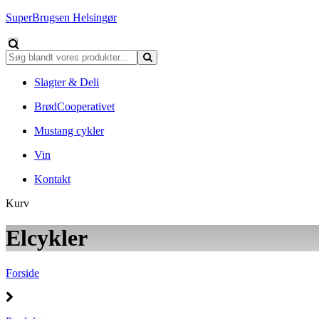
SuperBrugsen Helsingør
Slagter & Deli
BrødCooperativet
Mustang cykler
Vin
Kontakt
Kurv
Elcykler
Forside