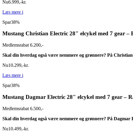
Nu
6.999
,
-
kr.
Læs mere
i
Spar
38%
Mustang Christian Electric 28" elcykel med 7 gear – 
Medlemsrabat 6.200,-
Skal din hverdag også være nemmere og grønnere? På Christian 
Nu
10.299
,
-
kr.
Læs mere
i
Spar
38%
Mustang Dagmar Electric 28" elcykel med 7 gear – 
Medlemsrabat 6.500,-
Skal din hverdag også være nemmere og grønnere? På Dagmar El
Nu
10.499
,
-
kr.