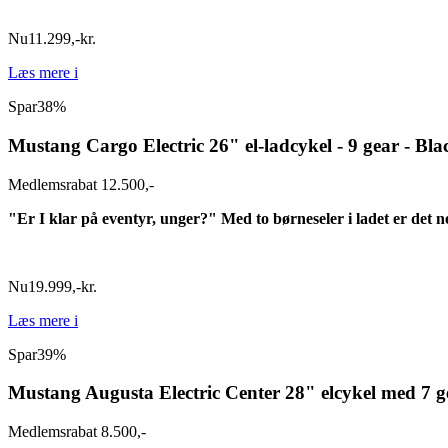
Nu
11.299
,
-
kr.
Læs mere
i
Spar
38%
Mustang Cargo Electric 26" el-ladcykel - 9 gear - Bla
Medlemsrabat 12.500,-
"Er I klar på eventyr, unger?" Med to børneseler i ladet er det n
Nu
19.999
,
-
kr.
Læs mere
i
Spar
39%
Mustang Augusta Electric Center 28" elcykel med 7 g
Medlemsrabat 8.500,-