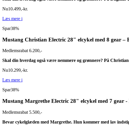
Nu
10.499
,
-
kr.
Læs mere
i
Spar
38%
Mustang Christian Electric 28" elcykel med 8 gear – 
Medlemsrabat 6.200,-
Skal din hverdag også være nemmere og grønnere? På Christian 
Nu
10.299
,
-
kr.
Læs mere
i
Spar
38%
Mustang Margrethe Electric 28" elcykel med 7 gear -
Medlemsrabat 5.500,-
Bevar cykelglæden med Margrethe. Hun kommer med lav indstignin