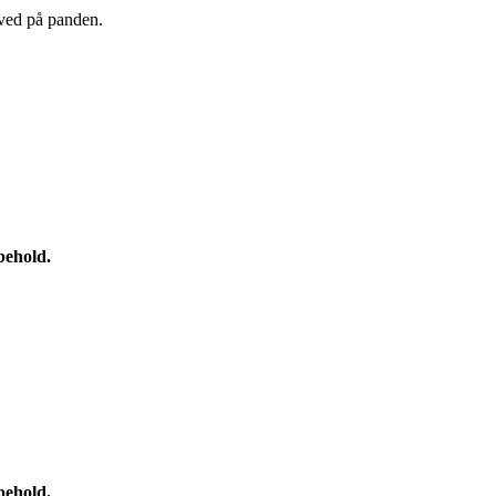
sved på panden.
behold.
behold.