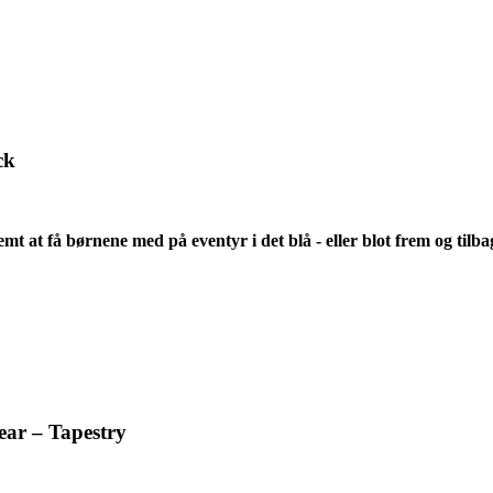
ck
emt at få børnene med på eventyr i det blå - eller blot frem og ti
ear – Tapestry