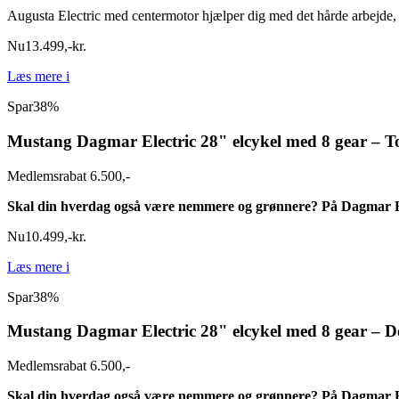
Augusta Electric med centermotor hjælper dig med det hårde arbejde,
Nu
13.499
,
-
kr.
Læs mere
i
Spar
38%
Mustang Dagmar Electric 28" elcykel med 8 gear – T
Medlemsrabat 6.500,-
Skal din hverdag også være nemmere og grønnere? På Dagmar El
Nu
10.499
,
-
kr.
Læs mere
i
Spar
38%
Mustang Dagmar Electric 28" elcykel med 8 gear – D
Medlemsrabat 6.500,-
Skal din hverdag også være nemmere og grønnere? På Dagmar El