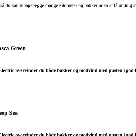
 så du kan tilbagelægge mange kilometer og bakker uden at få unødig 
osca Green
ectric overvinder du både bakker og modvind med pusten i god 
eep Sea
ectric overvinder du både bakker og modvind med pusten i god 