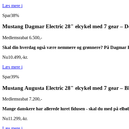
Læs mere
i
Spar
38%
Mustang Dagmar Electric 28" elcykel med 7 gear – D
Medlemsrabat 6.500,-
Skal din hverdag også være nemmere og grønnere? På Dagmar El
Nu
10.499
,
-
kr.
Læs mere
i
Spar
39%
Mustang Augusta Electric 28" elcykel med 7 gear – B
Medlemsrabat 7.200,-
Mange danskere har allerede luret fidusen - skal du med på elbøl
Nu
11.299
,
-
kr.
Læs mere
i