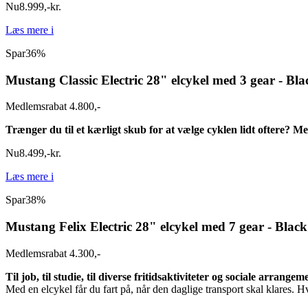
Nu
8.999
,
-
kr.
Læs mere
i
Spar
36%
Mustang Classic Electric 28" elcykel med 3 gear - Bla
Medlemsrabat 4.800,-
Trænger du til et kærligt skub for at vælge cyklen lidt oftere? M
Nu
8.499
,
-
kr.
Læs mere
i
Spar
38%
Mustang Felix Electric 28" elcykel med 7 gear - Black
Medlemsrabat 4.300,-
Til job, til studie, til diverse fritidsaktiviteter og sociale arrangem
Med en
elcykel får du fart på, når den daglige transport skal klares. Hv