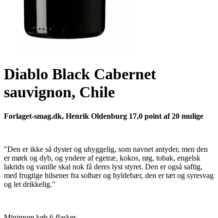
Diablo Black Cabernet
sauvignon, Chile
Forlaget-smag.dk, Henrik Oldenburg 17,0 point af 20 mulige
"Den er ikke så dyster og uhyggelig, som navnet antyder, men den
er mørk og dyb, og yndere af egetræ, kokos, røg, tobak, engelsk
lakrids og vanille skal nok få deres lyst styret. Den er også saftig,
med frugtige hilsener fra solbær og hyldebær, den er tæt og syresvag
og let drikkelig."
Minimum køb 6 flasker.