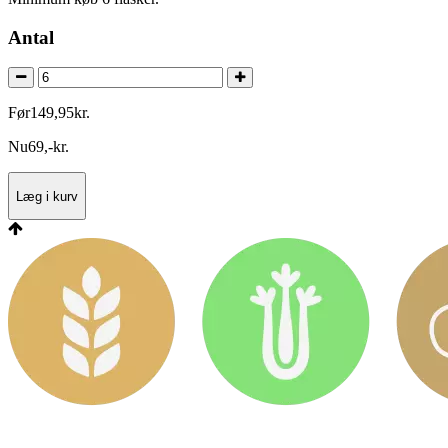
Antal
Før
149
,
95
kr.
Nu
69
,
-
kr.
Læg i kurv