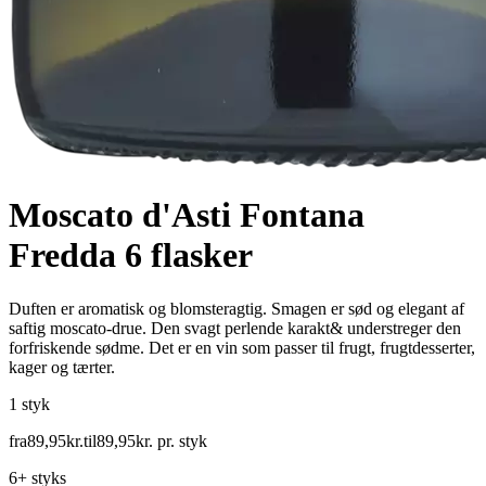
Moscato d'Asti Fontana
Fredda 6 flasker
Duften er aromatisk og blomsteragtig. Smagen er sød og elegant af
saftig moscato-drue. Den svagt perlende karakt& understreger den
forfriskende sødme. Det er en vin som passer til frugt, frugtdesserter,
kager og tærter.
1 styk
fra
89
,
95
kr.
til
89
,
95
kr.
pr. styk
6+ styks