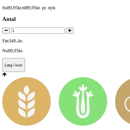
fra
89
,
95
kr.
til
89
,
95
kr.
pr. styk
Antal
Før
349
,
-
kr.
Nu
89
,
95
kr.
Læg i kurv