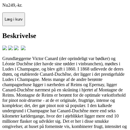
Nu
249
,
-
kr.
Læg i kurv
Beskrivelse
Grundlæggerne Victor Canard (der oprindeligt var bødker) og
Léonie Duchêne (der havde sine rødder i vinbranchen), mødtes i
Ludes i Champagne, og blev gift i 1860. I 1868 udlevede de deres
drøm, og etablerede Canard-Duchêne, der ligger i det prestigefulde
Ludes i Champagne. Mens mange af de andre berømte
champagnehuse ligger i nærheden af Reims og Epernay, ligger
Canard-Duchêne nærmest på en skråning i hjertet af Montagne de
Reims. Montagne de Reims er berømt for de optimale vækstforhold
for pinot noir-druerne - at de er originale, frugtrige, intense og
komplekse; det, der gør pinot noir så populær. I den kalkede
undergrund i Champagne har Canard-Duchêne mere end seks
kilometer kældergange, hvor der i øjeblikket ligger mere end 10
millioner flasker og udvikler sig. Det er her i disse smukke
omgivelser, at huset på fornemste vis, kombinerer frugt, intensitet og