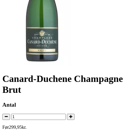
Canard-Duchene Champagne
Brut
Antal
Før
299
,
95
kr.