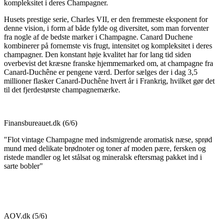
kompleksitet i deres Champagner.
Husets prestige serie, Charles VII, er den fremmeste eksponent for
denne vision, i form af både fylde og diversitet, som man forventer
fra nogle af de bedste marker i Champagne. Canard Duchene
kombinerer på fornemste vis frugt, intensitet og kompleksitet i deres
champagner. Den konstant høje kvalitet har for lang tid siden
overbevist det kræsne franske hjemmemarked om, at champagne fra
Canard-Duchêne er pengene værd. Derfor sælges der i dag 3,5
millioner flasker Canard-Duchêne hvert år i Frankrig, hvilket gør det
til det fjerdestørste champagnemærke.
Finansbureauet.dk
(6/6)
"Flot vintage Champagne med indsmigrende aromatisk næse, sprød
mund med delikate brødnoter og toner af moden pære, fersken og
ristede mandler og let stålsat og mineralsk eftersmag pakket ind i
sarte bobler"
AOV.dk
(5/6)