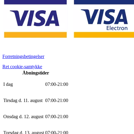
Forretningsbetingelser
Ret cookie-samtykke
Åbningstider
I dag
0
7
:
0
0
-
21
:
0
0
Tirsdag d. 11. august
0
7
:
0
0
-
21
:
0
0
Onsdag d. 12. august
0
7
:
0
0
-
21
:
0
0
Torsdag d. 13. august
0
7
:
0
0
-
21
:
0
0