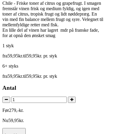
Chile - Friske toner af citrus og grapefrugt. I smagen
fremstår vinen frisk og medium fyldig, og igen med
toner af citrus, tropisk frugt og lidt nøddepræg. En
vin med fin balance mellem frugt og syre. Velegnet til
mellemfyldige retter med fisk.
En lille del af vinen har lagret mdr på franske fade,
for at opnå den ønsket smag
1 styk
fra
59
,
95
kr.
til
59
,
95
kr.
pr. styk
6+ styks
fra
59
,
95
kr.
til
59
,
95
kr.
pr. styk
Antal
Før
279
,
-
kr.
Nu
59
,
95
kr.