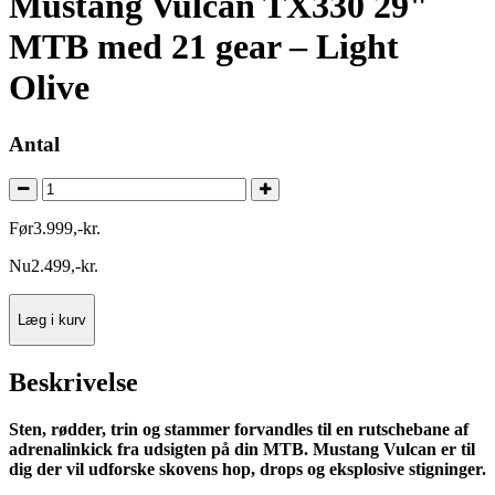
Mustang Vulcan TX330 29"
MTB med 21 gear – Light
Olive
Antal
Før
3.999
,
-
kr.
Nu
2.499
,
-
kr.
Læg i kurv
Beskrivelse
Sten, rødder, trin og stammer forvandles til en rutschebane af
adrenalinkick fra udsigten på din MTB. Mustang Vulcan er til
dig der vil udforske skovens hop, drops og eksplosive stigninger.